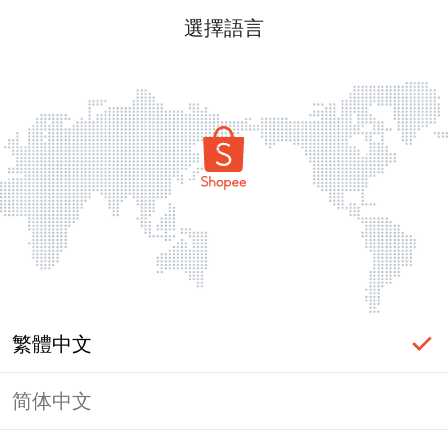
選擇語言
繁體中文
简体中文
頁面無法顯示