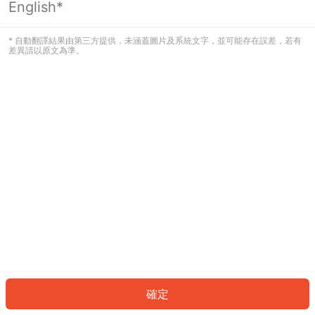
English*
發生錯誤！請登入並再試一次或回到主
頁。
* 自動翻譯結果由第三方提供，未涵蓋圖片及系統文字，並可能存在誤差，若有
差異請以原文為準。
登入
返回首頁
確定
ID: 836ca48980e-72e2-43ba-8459-25dc07954b47