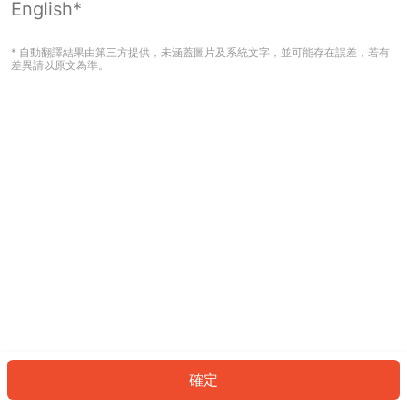
English*
發生錯誤！請登入並再試一次或回到主
頁。
* 自動翻譯結果由第三方提供，未涵蓋圖片及系統文字，並可能存在誤差，若有
差異請以原文為準。
登入
返回首頁
確定
ID: 333ba0f27d5-41a0-4fd2-93d3-8e5beffa7976