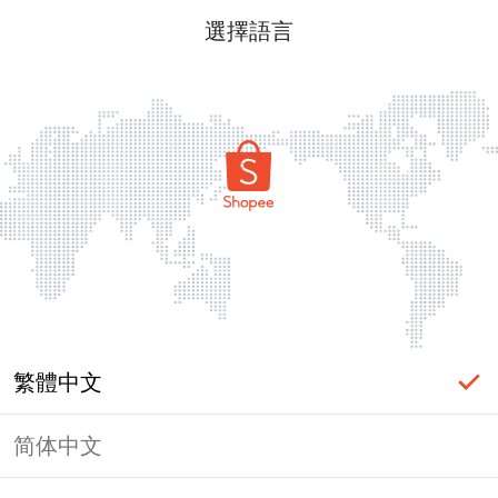
選擇語言
繁體中文
简体中文
頁面無法顯示