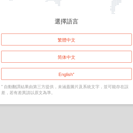
頁面無法顯示
選擇語言
發生錯誤！請登入並再試一次或回到主頁。
繁體中文
登入
简体中文
返回首頁
English*
* 自動翻譯結果由第三方提供，未涵蓋圖片及系統文字，並可能存在誤
差，若有差異請以原文為準。