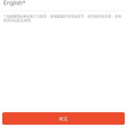
English*
發生錯誤！請登入並再試一次或回到主
頁。
* 自動翻譯結果由第三方提供，未涵蓋圖片及系統文字，並可能存在誤差，若有
差異請以原文為準。
登入
返回首頁
確定
ID: 887166e4ad9-1777-4ee8-acfd-4b8bd167a9a9