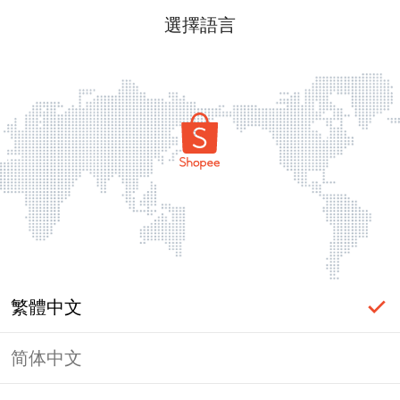
選擇語言
繁體中文
简体中文
頁面無法顯示