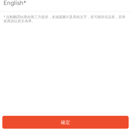
English*
發生錯誤！請登入並再試一次或回到主
頁。
* 自動翻譯結果由第三方提供，未涵蓋圖片及系統文字，並可能存在誤差，若有
差異請以原文為準。
登入
返回首頁
確定
ID: 360283ec609-2b73-4e59-a47e-c964a7e407b1