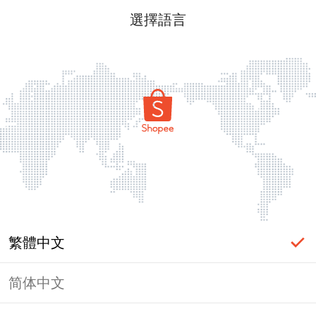
選擇語言
繁體中文
简体中文
頁面無法顯示