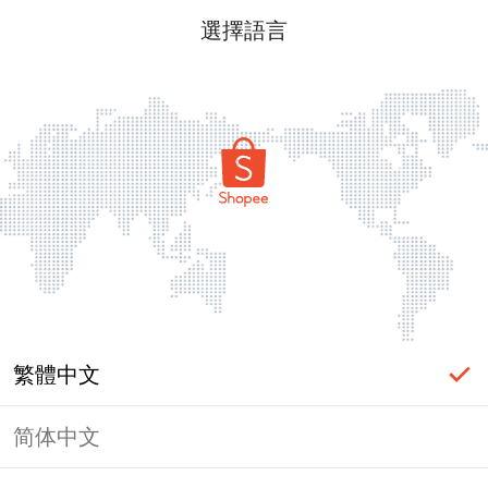
選擇語言
繁體中文
简体中文
頁面無法顯示