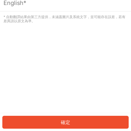
English*
發生錯誤！請登入並再試一次或回到主
頁。
* 自動翻譯結果由第三方提供，未涵蓋圖片及系統文字，並可能存在誤差，若有
差異請以原文為準。
登入
返回首頁
確定
ID: 215305e88d0-8cb1-413e-beb5-3c359977cd25