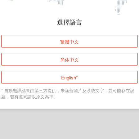
頁面無法顯示
選擇語言
發生錯誤！請登入並再試一次或回到主頁。
繁體中文
登入
简体中文
返回首頁
English*
* 自動翻譯結果由第三方提供，未涵蓋圖片及系統文字，並可能存在誤
差，若有差異請以原文為準。