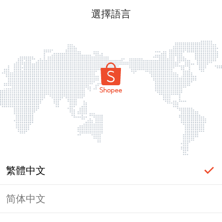
選擇語言
繁體中文
简体中文
頁面無法顯示