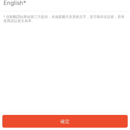
English*
發生錯誤！請登入並再試一次或回到主
頁。
* 自動翻譯結果由第三方提供，未涵蓋圖片及系統文字，並可能存在誤差，若有
差異請以原文為準。
登入
返回首頁
確定
ID: 182c40d48a8-61fe-406c-bd19-25b6b9cc0931