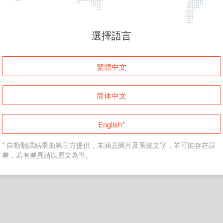
頁面無法顯示
選擇語言
發生錯誤！請登入並再試一次或回到主頁。
繁體中文
登入
简体中文
返回首頁
English*
* 自動翻譯結果由第三方提供，未涵蓋圖片及系統文字，並可能存在誤
差，若有差異請以原文為準。