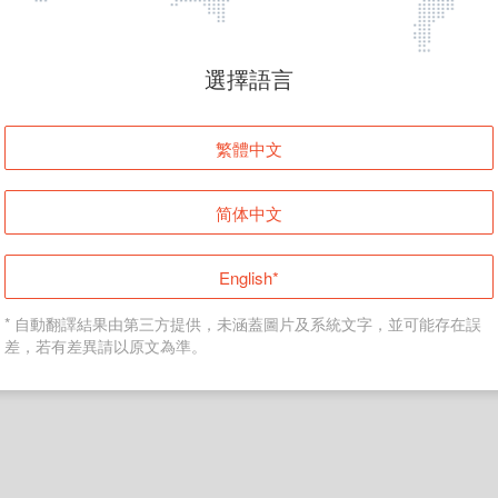
頁面無法顯示
選擇語言
發生錯誤！請登入並再試一次或回到主頁。
繁體中文
登入
简体中文
返回首頁
English*
* 自動翻譯結果由第三方提供，未涵蓋圖片及系統文字，並可能存在誤
差，若有差異請以原文為準。