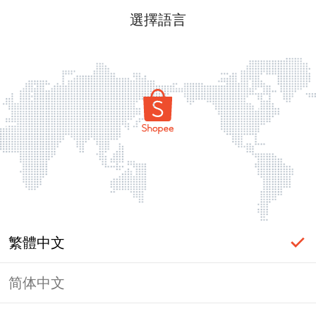
選擇語言
繁體中文
简体中文
頁面無法顯示