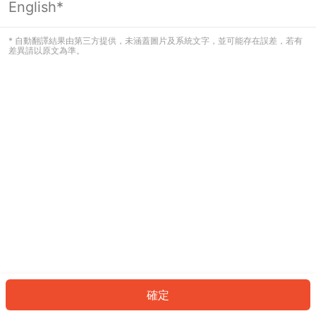
English*
發生錯誤！請登入並再試一次或回到主
頁。
* 自動翻譯結果由第三方提供，未涵蓋圖片及系統文字，並可能存在誤差，若有
差異請以原文為準。
登入
返回首頁
確定
ID: 366fa05b9d7-7955-48cd-85bb-bf0cc402588f