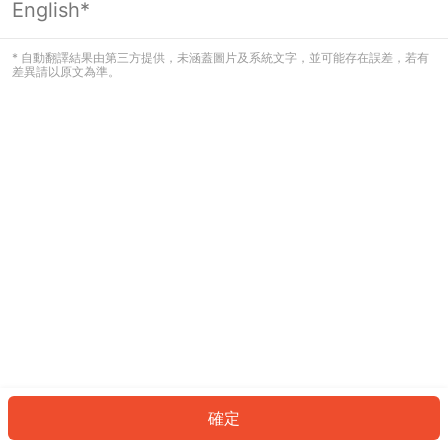
English*
發生錯誤！請登入並再試一次或回到主
頁。
* 自動翻譯結果由第三方提供，未涵蓋圖片及系統文字，並可能存在誤差，若有
差異請以原文為準。
登入
返回首頁
確定
ID: 256e767a8e-4e4f-4193-8761-e45536f7950d