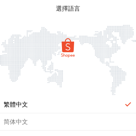
選擇語言
繁體中文
简体中文
頁面無法顯示