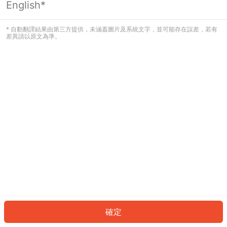
English*
發生錯誤！請登入並再試一次或回到主
頁。
* 自動翻譯結果由第三方提供，未涵蓋圖片及系統文字，並可能存在誤差，若有
差異請以原文為準。
登入
返回首頁
確定
ID: 1fad3be50-3ba5-4374-928c-c5251003e9b0