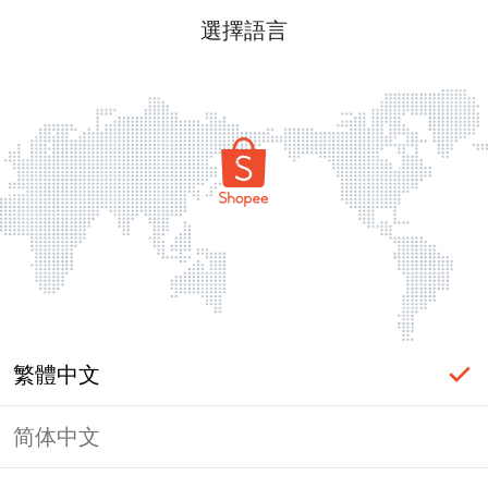
選擇語言
繁體中文
简体中文
頁面無法顯示