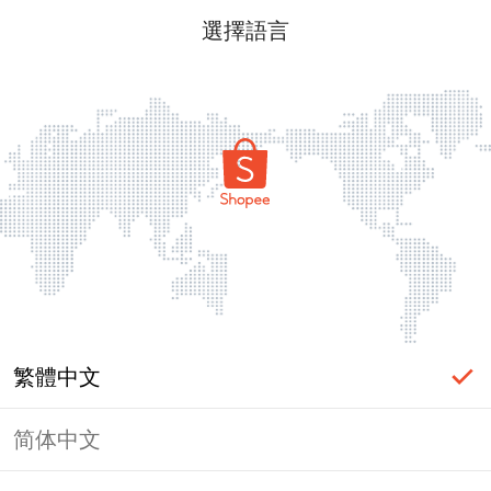
選擇語言
繁體中文
简体中文
頁面無法顯示