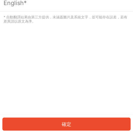
English*
發生錯誤！請登入並再試一次或回到主
頁。
* 自動翻譯結果由第三方提供，未涵蓋圖片及系統文字，並可能存在誤差，若有
差異請以原文為準。
登入
返回首頁
確定
ID: 56051ec476b-a3d7-4575-b07b-b8e7e1210e89