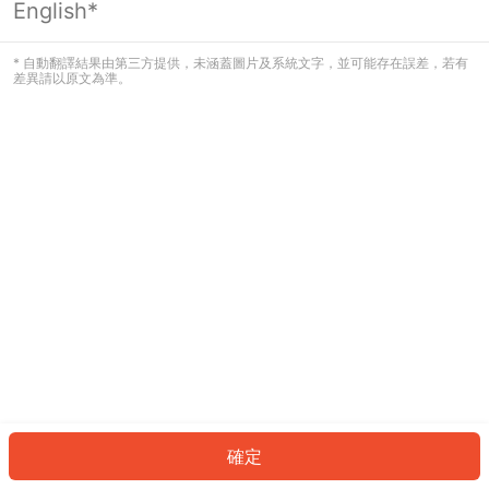
English*
發生錯誤！請登入並再試一次或回到主
頁。
* 自動翻譯結果由第三方提供，未涵蓋圖片及系統文字，並可能存在誤差，若有
差異請以原文為準。
登入
返回首頁
確定
ID: 9159c7dfbf2-472b-40a8-937a-779f79b6fb03