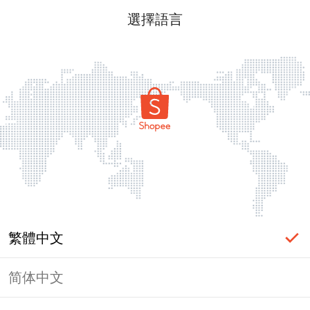
選擇語言
繁體中文
简体中文
頁面無法顯示