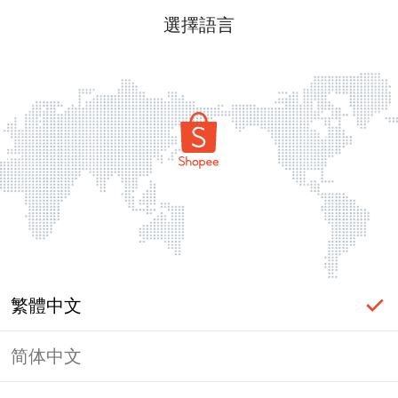
選擇語言
繁體中文
简体中文
頁面無法顯示