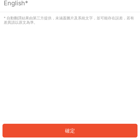
English*
發生錯誤！請登入並再試一次或回到主
頁。
* 自動翻譯結果由第三方提供，未涵蓋圖片及系統文字，並可能存在誤差，若有
差異請以原文為準。
登入
返回首頁
確定
ID: 5236e56500d-fd44-4af8-b993-cc6d6989cd3c