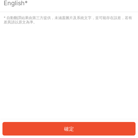
English*
發生錯誤！請登入並再試一次或回到主
頁。
* 自動翻譯結果由第三方提供，未涵蓋圖片及系統文字，並可能存在誤差，若有
差異請以原文為準。
登入
返回首頁
確定
ID: 7700306aa08-0567-4539-b760-67c88d6d0497