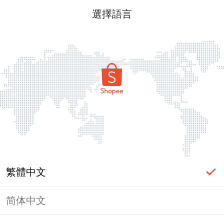
選擇語言
繁體中文
简体中文
頁面無法顯示