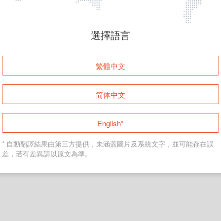
頁面無法顯示
選擇語言
發生錯誤！請登入並再試一次或回到主頁。
繁體中文
登入
简体中文
返回首頁
English*
* 自動翻譯結果由第三方提供，未涵蓋圖片及系統文字，並可能存在誤
差，若有差異請以原文為準。