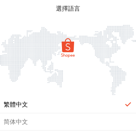
選擇語言
繁體中文
简体中文
頁面無法顯示