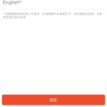
English*
發生錯誤！請登入並再試一次或回到主
頁。
* 自動翻譯結果由第三方提供，未涵蓋圖片及系統文字，並可能存在誤差，若有
差異請以原文為準。
登入
返回首頁
確定
ID: 9138f347286-66d2-4cc0-b24f-cd76b66acf02