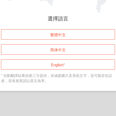
頁面無法顯示
選擇語言
發生錯誤！請登入並再試一次或回到主頁。
繁體中文
登入
简体中文
返回首頁
English*
* 自動翻譯結果由第三方提供，未涵蓋圖片及系統文字，並可能存在誤
差，若有差異請以原文為準。