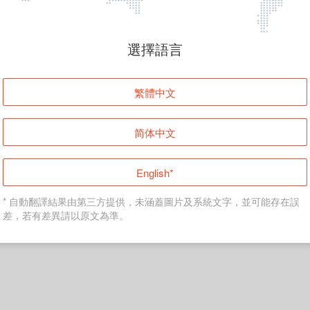
頁面無法顯示
選擇語言
發生錯誤！請登入並再試一次或回到主頁。
繁體中文
登入
简体中文
返回首頁
English*
* 自動翻譯結果由第三方提供，未涵蓋圖片及系統文字，並可能存在誤
差，若有差異請以原文為準。