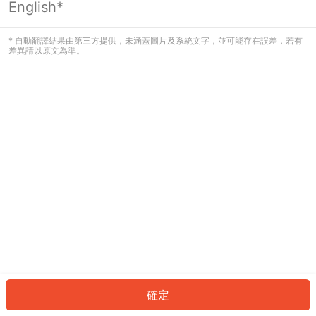
English*
發生錯誤！請登入並再試一次或回到主
頁。
* 自動翻譯結果由第三方提供，未涵蓋圖片及系統文字，並可能存在誤差，若有
差異請以原文為準。
登入
返回首頁
確定
ID: 612c8bc914d-289f-40de-adcc-bffb51b73132