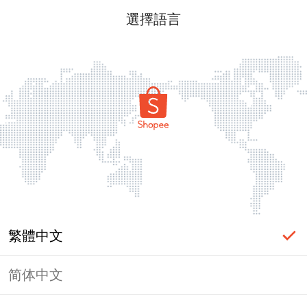
選擇語言
繁體中文
简体中文
頁面無法顯示