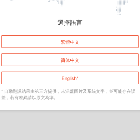
頁面無法顯示
選擇語言
發生錯誤！請登入並再試一次或回到主頁。
繁體中文
登入
简体中文
返回首頁
English*
* 自動翻譯結果由第三方提供，未涵蓋圖片及系統文字，並可能存在誤
差，若有差異請以原文為準。