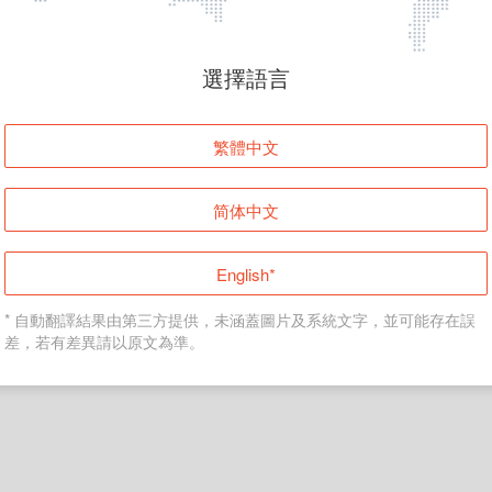
頁面無法顯示
選擇語言
發生錯誤！請登入並再試一次或回到主頁。
繁體中文
登入
简体中文
返回首頁
English*
* 自動翻譯結果由第三方提供，未涵蓋圖片及系統文字，並可能存在誤
差，若有差異請以原文為準。