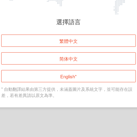
頁面無法顯示
選擇語言
發生錯誤！請登入並再試一次或回到主頁。
繁體中文
登入
简体中文
返回首頁
English*
* 自動翻譯結果由第三方提供，未涵蓋圖片及系統文字，並可能存在誤
差，若有差異請以原文為準。