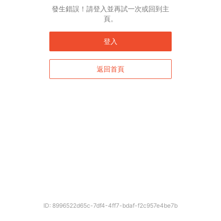
發生錯誤！請登入並再試一次或回到主
頁。
登入
返回首頁
ID: 8996522d65c-7df4-4ff7-bdaf-f2c957e4be7b