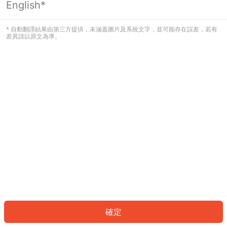
English*
發生錯誤！請登入並再試一次或回到主
頁。
* 自動翻譯結果由第三方提供，未涵蓋圖片及系統文字，並可能存在誤差，若有
差異請以原文為準。
登入
返回首頁
確定
ID: 469a5b856c1-8bac-41d8-894c-04797385b901