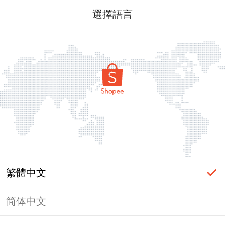
選擇語言
繁體中文
简体中文
頁面無法顯示