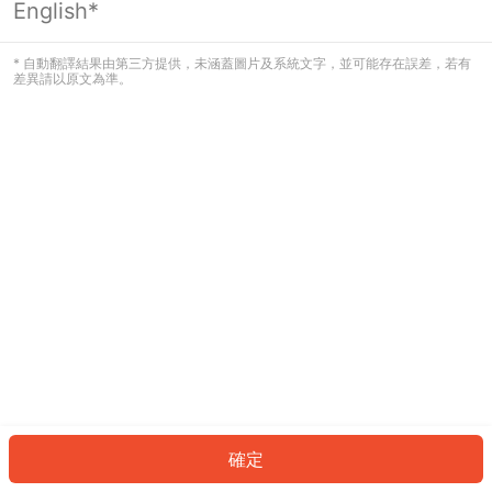
English*
發生錯誤！請登入並再試一次或回到主
頁。
* 自動翻譯結果由第三方提供，未涵蓋圖片及系統文字，並可能存在誤差，若有
差異請以原文為準。
登入
返回首頁
確定
ID: 30997c59e8c-eff2-466d-9f59-fc261b0e1a73