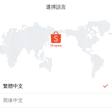
選擇語言
繁體中文
简体中文
頁面無法顯示