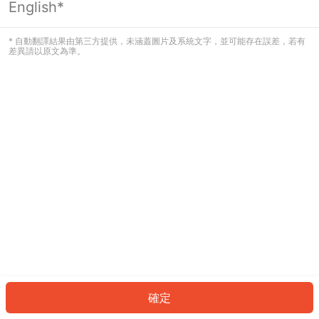
English*
發生錯誤！請登入並再試一次或回到主
頁。
* 自動翻譯結果由第三方提供，未涵蓋圖片及系統文字，並可能存在誤差，若有
差異請以原文為準。
登入
返回首頁
確定
ID: 616cfda0a9e-cf9e-471c-bf1c-9746c4cef78a