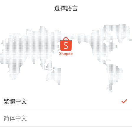
選擇語言
繁體中文
简体中文
頁面無法顯示