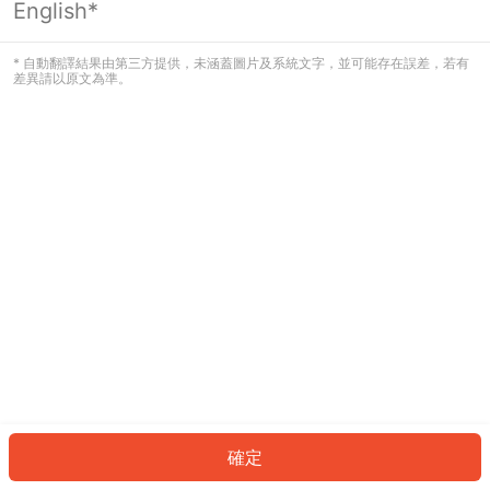
English*
發生錯誤！請登入並再試一次或回到主
頁。
* 自動翻譯結果由第三方提供，未涵蓋圖片及系統文字，並可能存在誤差，若有
差異請以原文為準。
登入
返回首頁
確定
ID: 590e744145c-af24-4908-93c9-5a24d08e61db