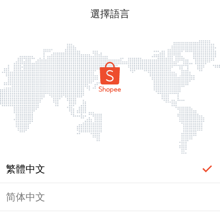
選擇語言
繁體中文
简体中文
頁面無法顯示