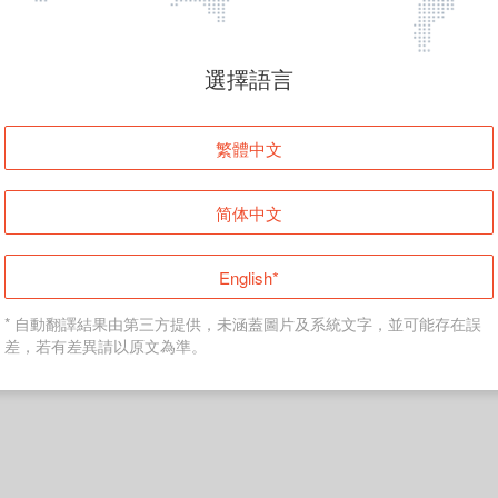
頁面無法顯示
選擇語言
發生錯誤！請登入並再試一次或回到主頁。
繁體中文
登入
简体中文
返回首頁
English*
* 自動翻譯結果由第三方提供，未涵蓋圖片及系統文字，並可能存在誤
差，若有差異請以原文為準。