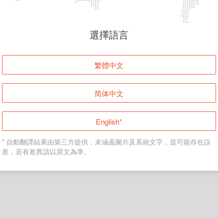
頁面無法顯示
選擇語言
發生錯誤！請登入並再試一次或回到主頁。
繁體中文
登入
简体中文
返回首頁
English*
* 自動翻譯結果由第三方提供，未涵蓋圖片及系統文字，並可能存在誤
差，若有差異請以原文為準。