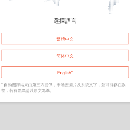
頁面無法顯示
選擇語言
發生錯誤！請登入並再試一次或回到主頁。
繁體中文
登入
简体中文
返回首頁
English*
* 自動翻譯結果由第三方提供，未涵蓋圖片及系統文字，並可能存在誤
差，若有差異請以原文為準。