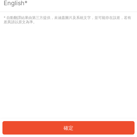
English*
發生錯誤！請登入並再試一次或回到主
頁。
* 自動翻譯結果由第三方提供，未涵蓋圖片及系統文字，並可能存在誤差，若有
差異請以原文為準。
登入
返回首頁
確定
ID: 141c59f7488-aa6e-4668-9786-9ee964b639de