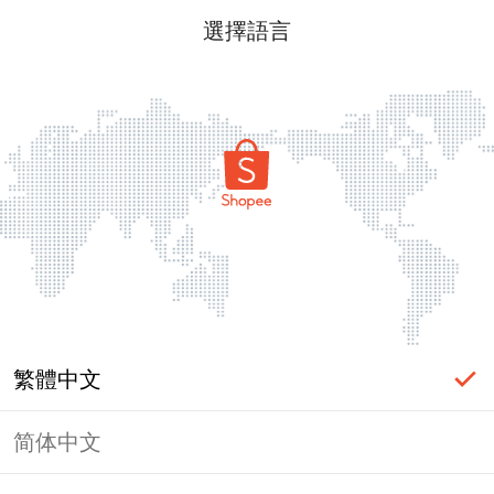
選擇語言
繁體中文
简体中文
頁面無法顯示