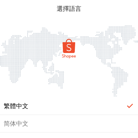
選擇語言
繁體中文
简体中文
頁面無法顯示