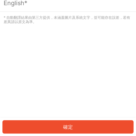
English*
發生錯誤！請登入並再試一次或回到主
頁。
* 自動翻譯結果由第三方提供，未涵蓋圖片及系統文字，並可能存在誤差，若有
差異請以原文為準。
登入
返回首頁
確定
ID: 31921f6e700-04b2-4dc7-9d13-15c8b4ea61e5