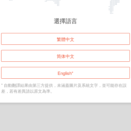
頁面無法顯示
選擇語言
發生錯誤！請登入並再試一次或回到主頁。
繁體中文
登入
简体中文
返回首頁
English*
* 自動翻譯結果由第三方提供，未涵蓋圖片及系統文字，並可能存在誤
差，若有差異請以原文為準。