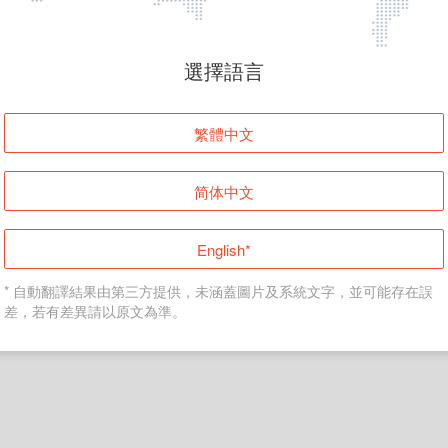
頁面無法顯示
選擇語言
發生錯誤！請登入並再試一次或回到主頁。
繁體中文
登入
简体中文
返回首頁
English*
* 自動翻譯結果由第三方提供，未涵蓋圖片及系統文字，並可能存在誤
差，若有差異請以原文為準。