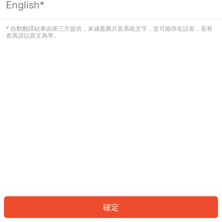
English*
發生錯誤！請登入並再試一次或回到主
頁。
* 自動翻譯結果由第三方提供，未涵蓋圖片及系統文字，並可能存在誤差，若有
差異請以原文為準。
登入
返回首頁
確定
ID: 333c0f066cf-2c9e-4207-bdfe-1304ae19cece