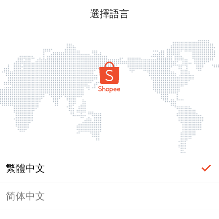
選擇語言
繁體中文
简体中文
頁面無法顯示