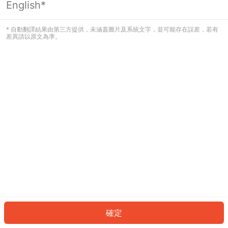
English*
發生錯誤！請登入並再試一次或回到主
頁。
* 自動翻譯結果由第三方提供，未涵蓋圖片及系統文字，並可能存在誤差，若有
差異請以原文為準。
登入
返回首頁
確定
ID: 5452b005cad-f010-4be3-a058-8fc0fea256c1