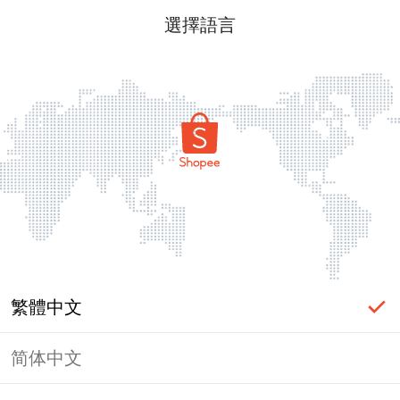
選擇語言
繁體中文
简体中文
頁面無法顯示