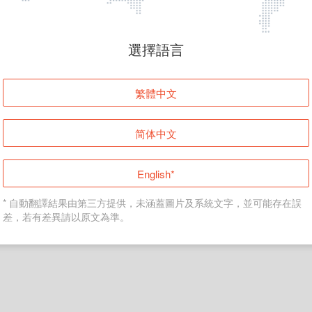
頁面無法顯示
選擇語言
發生錯誤！請登入並再試一次或回到主頁。
繁體中文
登入
简体中文
返回首頁
English*
* 自動翻譯結果由第三方提供，未涵蓋圖片及系統文字，並可能存在誤
差，若有差異請以原文為準。