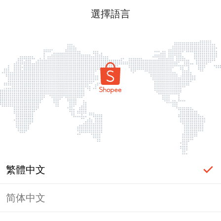
選擇語言
繁體中文
简体中文
頁面無法顯示