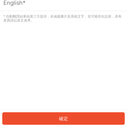
English*
發生錯誤！請登入並再試一次或回到主
頁。
* 自動翻譯結果由第三方提供，未涵蓋圖片及系統文字，並可能存在誤差，若有
差異請以原文為準。
登入
返回首頁
確定
ID: 417c9dbac57-3864-4551-9407-28c6570f1ff6