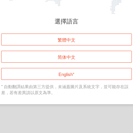
頁面無法顯示
選擇語言
發生錯誤！請登入並再試一次或回到主頁。
繁體中文
登入
简体中文
返回首頁
English*
* 自動翻譯結果由第三方提供，未涵蓋圖片及系統文字，並可能存在誤
差，若有差異請以原文為準。