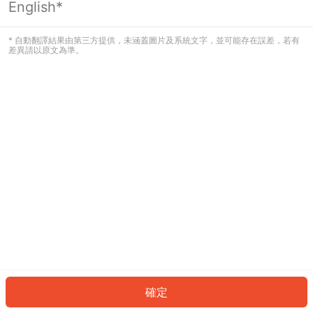
English*
發生錯誤！請登入並再試一次或回到主
頁。
* 自動翻譯結果由第三方提供，未涵蓋圖片及系統文字，並可能存在誤差，若有
差異請以原文為準。
登入
返回首頁
確定
ID: 8951f4feaa3-ed41-417a-a5ad-d4eebaf23e1b