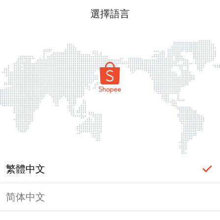
選擇語言
繁體中文
简体中文
頁面無法顯示