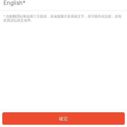
English*
發生錯誤！請登入並再試一次或回到主
頁。
* 自動翻譯結果由第三方提供，未涵蓋圖片及系統文字，並可能存在誤差，若有
差異請以原文為準。
登入
返回首頁
確定
ID: 598acf23560-9c21-44fa-9f63-0a00491b3af5