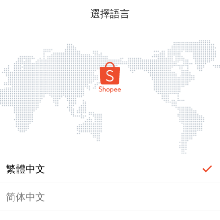
選擇語言
繁體中文
简体中文
頁面無法顯示