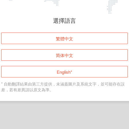
頁面無法顯示
選擇語言
發生錯誤！請登入並再試一次或回到主頁。
繁體中文
登入
简体中文
返回首頁
English*
* 自動翻譯結果由第三方提供，未涵蓋圖片及系統文字，並可能存在誤
差，若有差異請以原文為準。