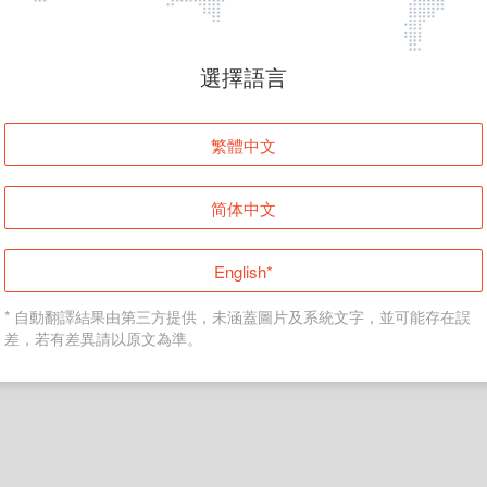
頁面無法顯示
選擇語言
發生錯誤！請登入並再試一次或回到主頁。
繁體中文
登入
简体中文
返回首頁
English*
* 自動翻譯結果由第三方提供，未涵蓋圖片及系統文字，並可能存在誤
差，若有差異請以原文為準。