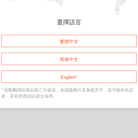
頁面無法顯示
選擇語言
發生錯誤！請登入並再試一次或回到主頁。
繁體中文
登入
简体中文
返回首頁
English*
* 自動翻譯結果由第三方提供，未涵蓋圖片及系統文字，並可能存在誤
差，若有差異請以原文為準。