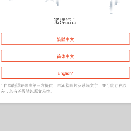
頁面無法顯示
選擇語言
發生錯誤！請登入並再試一次或回到主頁。
繁體中文
登入
简体中文
返回首頁
English*
* 自動翻譯結果由第三方提供，未涵蓋圖片及系統文字，並可能存在誤
差，若有差異請以原文為準。