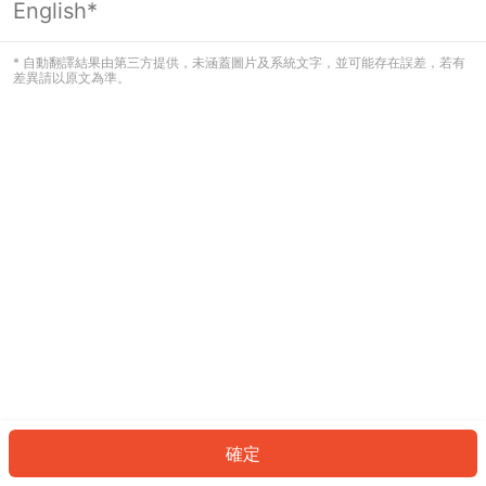
English*
發生錯誤！請登入並再試一次或回到主
頁。
* 自動翻譯結果由第三方提供，未涵蓋圖片及系統文字，並可能存在誤差，若有
差異請以原文為準。
登入
返回首頁
確定
ID: 4637316c8d3-d864-44ca-bc2a-351dc80cf371