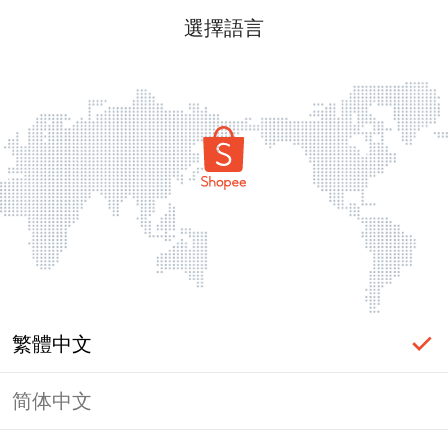
選擇語言
繁體中文
简体中文
頁面無法顯示