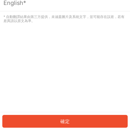
English*
發生錯誤！請登入並再試一次或回到主
頁。
* 自動翻譯結果由第三方提供，未涵蓋圖片及系統文字，並可能存在誤差，若有
差異請以原文為準。
登入
返回首頁
確定
ID: 88884fbce5f-ada7-40e6-bf23-4bb3bc91e9f1