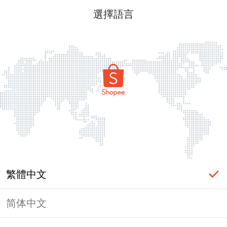
選擇語言
繁體中文
简体中文
頁面無法顯示